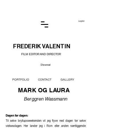
Log ind
FREDERIK VALENTIN
FILM EDITOR AND DIRECTOR
Showreel
PORTFOLIO
CONTACT
GALLERY
MARK OG LAURA
Berggren Wassmann
Dagen før dagen:
Til selve bryllupsweekenden vil jeg flyve ned dagen før selve
vielsesdagen. Her lander jeg i Rom eller anden nærtliggende