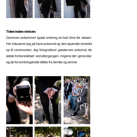
Tiden inden vielsen:
Gommen ankommer typisk omkring en halv time før vielsen.
Her fokuserer jeg på hans ankomst og den spændte ventetid
op til ceremonien. Jeg fotograferer gæsternes ankomst, de
sidste forberedelser ved altergangen, ringene der gøres klar
og de forventningsfulde blikke fra familie og venner.