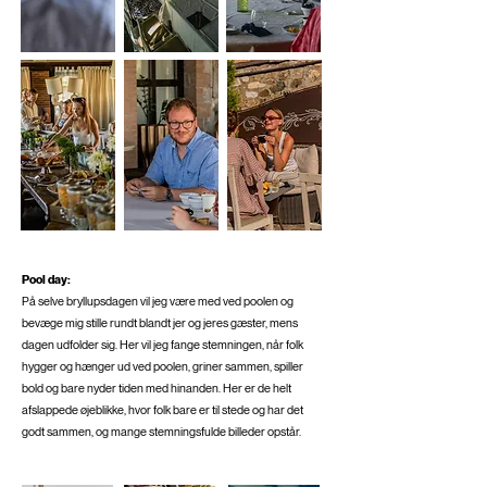
Pool day:
På selve bryllupsdagen vil jeg være med ved poolen og
bevæge mig stille rundt blandt jer og jeres gæster, mens
dagen udfolder sig. Her vil jeg fange stemningen, når folk
hygger og hænger ud ved poolen, griner sammen, spiller
bold og bare nyder tiden med hinanden. Her er de helt
afslappede øjeblikke, hvor folk bare er til stede og har det
godt sammen, og mange stemningsfulde billeder opstår.