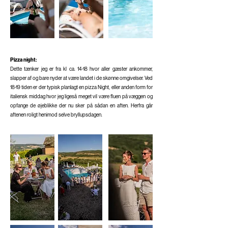
Pizza night:
Dette tænker jeg er fra kl ca. 14-18 hvor aller gæster ankommer,
slapper af og bare nyder at være landet i de skønne omgivelser. Ved
18-19 tiden er der typisk planlagt en pizza Night, eller anden form for
italiensk middag hvor jeg ligeså meget vil være fluen på væggen og
opfange de øjeblikke der nu sker på sådan en aften. Herfra går
aftenen roligt henimod selve bryllupsdagen.