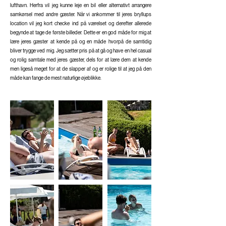
lufthavn. Herfra vil jeg kunne leje en bil eller alternativt arrangere
samkørsel med andre gæster. Når vi ankommer til jeres bryllups
location vil jeg kort checke ind på værelset og derefter allerede
begynde at tage de første billeder. Dette er en god måde for mig at
lære jeres gæster at kende på og en måde hvorpå de samtidig
bliver trygge ved mig. Jeg sætter pris på at gå og have en hel casual
og rolig samtale med jeres gæster, dels for at lære dem at kende
men ligeså meget for at de slapper af og er rolige til at jeg på den
måde kan fange de mest naturlige øjeblikke.