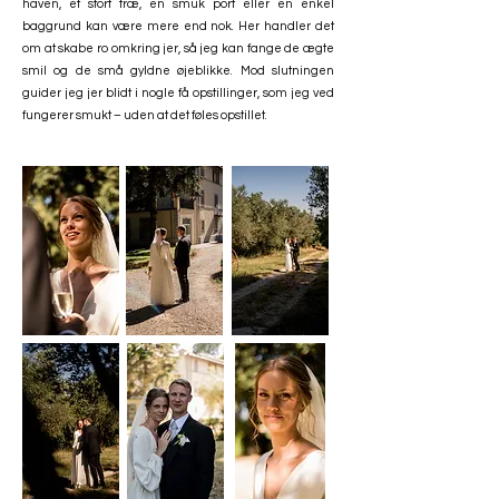
haven, et stort træ, en smuk port eller en enkel
baggrund kan være mere end nok. Her handler det
om at skabe ro omkring jer, så jeg kan fange de ægte
smil og de små gyldne øjeblikke. Mod slutningen
guider jeg jer blidt i nogle få opstillinger, som jeg ved
fungerer smukt – uden at det føles opstillet.