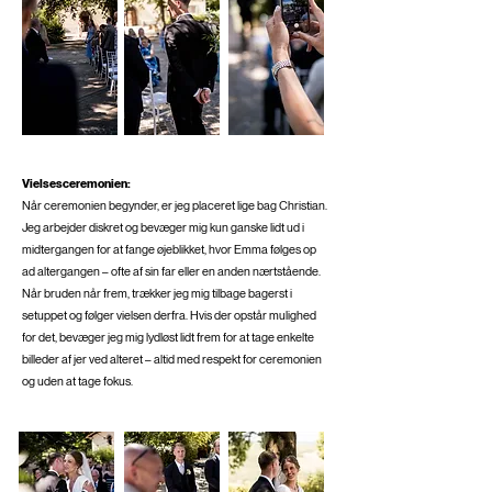
Vielsesceremonien:
Når ceremonien begynder, er jeg placeret lige bag Christian.
Jeg arbejder diskret og bevæger mig kun ganske lidt ud i
midtergangen for at fange øjeblikket, hvor Emma følges op
ad altergangen – ofte af sin far eller en anden nærtstående.
Når bruden når frem, trækker jeg mig tilbage bagerst i
setuppet og følger vielsen derfra. Hvis der opstår mulighed
for det, bevæger jeg mig lydløst lidt frem for at tage enkelte
billeder af jer ved alteret – altid med respekt for ceremonien
og uden at tage fokus.