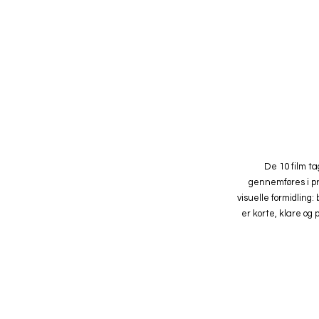
De 10 film ta
gennemføres i pr
visuelle formidling
er korte, klare og