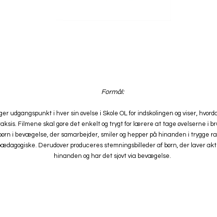
Formål:
ger udgangspunkt i hver sin øvelse i Skole OL for indskolingen og viser, hvor
aksis. Filmene skal gøre det enkelt og trygt for lærere at tage øvelserne i b
: børn i bevægelse, der samarbejder, smiler og hepper på hinanden i trygge 
 pædagogiske. Derudover produceres stemningsbilleder af børn, der laver akt
hinanden og har det sjovt via bevægelse.