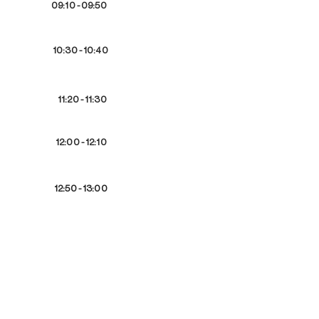
09:10 - 09:50
09:50 - 10:30
10:30 - 10:40
10:40 - 11:20
11:20 - 11:30
11:30 - 12:00
12:00 - 12:10
12:10 - 12:50
12:50 - 13:00
13:00 - 13:40