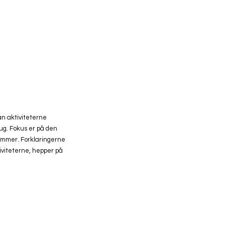
dan aktiviteterne
rug. Fokus er på den
rammer. Forklaringerne
iviteterne, hepper på