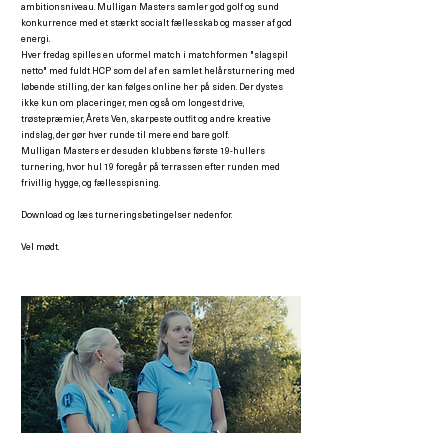
ambitionsniveau. Mulligan Masters samler god golf og sund
konkurrence med et stærkt socialt fællesskab og masser af god
energi.
Hver fredag spilles en uformel match i matchformen "slagspil
netto" med fuldt HCP som del af en samlet helårsturnering med
løbende stilling, der kan følges online her på siden. Der dystes
ikke kun om placeringer, men også om longest drive,
trøstepræmier, Årets Ven, skarpeste outfit og andre kreative
indslag, der gør hver runde til mere end bare golf.
Mulligan Masters er desuden klubbens første 19-hullers
turnering, hvor hul 19 foregår på terrassen efter runden med
frivillig hygge, og fællesspisning.
Download og læs turneringsbetingelser nedenfor.
Vel mødt.