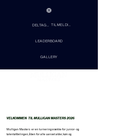
TILMELDING
DELTAGERLISTE
LEADERBOARD
GALLERY
VELKOMMEN TIL MULLIGAN MASTERS 2026
Mulligan Masters er en turneringsrække for junior- og
talentafdelingen, åben for alle uanset alder, køn og