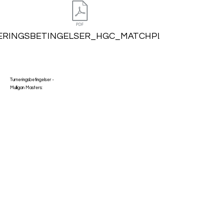
RINGSBETINGELSER_HGC_MATCHPLAY.pdf
Turneringsbetingelser -
Mulligan Masters: