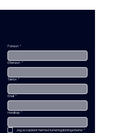
Fornavn
*
Efternavn
*
Telefon
*
Email
*
Handicap
*
Jeg accepterer hermed turneringsbetingelserne
*