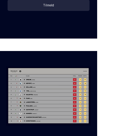
Tilmeld