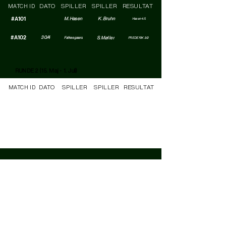
DATO
SPILLER
SPILLER
RESULTAT
MATCH ID
#A101
M. Hasen
K. Bruhn
Hasen 4/3
#A102
30/4
S. Møller
Falkesgaard
FREDERIK 3/2
RUNDE 2 (15. Maj - 1. Juli)
DATO
SPILLER
SPILLER
RESULTAT
MATCH ID
#A201
M. Hasen
S. Møller
#A202
Falkesgaard
K. Bruhn
FREDERIK 4/3
RUNDE 3 (1. Juli - 15. August)
DATO
SPILLER
SPILLER
RESULTAT
MATCH ID
#A301
M. Hasen
Falkesgaard