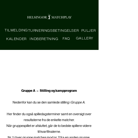
TILMELDING
PULJER
TURNERINGSBETINGELSER
GALLERY
FAQ
KALENDER
INDBERETNING
Gruppe A – Stilling og kampprogram
Nedenfor kan du se den samlede stilling i
Gruppe A.
Her finder du også spilledagsterminer samt en oversigt over
resultaterne fra de enkelte matcher.
Når gruppespillet er afsluttet, går de to bedste spillere videre
til kvartfinalerne.
Nr. 1 i hver gruppe matches mod nr. 2 fra en anden gruppe,