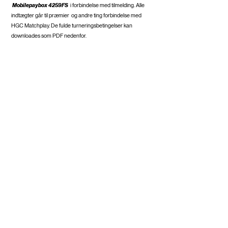
Mobilepaybox 4259FS
i forbindelse med tilmelding. Alle
indtægter går til præmier og andre ting forbindelse med
HGC Matchplay.
De fulde turneringsbetingelser kan
downloades
som PDF nedenfor.
TURNERINGSBETINGELSER.pdf
Download og læs turneringsbetingelser her