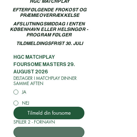
HGC MATCHPLAY
EFTERFØLGENDE FROKOST OG
PRÆMIEOVERRÆKKELSE
AFSLUTNINGSMIDDAG I ENTEN
KØBENHAVN ELLER HELSINGØR -
PROGRAM FØLGER
TILDMELDINGSFRIST 30. JULI
HGC MATCHPLAY 
FOURSOME MASTERS 29. 
AUGUST 2026
DELTAGER I MATCHPLAY DINNER
SAMME AFTEN
JA
NEJ
Tilmeld din foursome
SPILLER 2 - FORNAVN