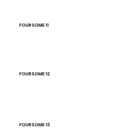
FOURSOME 11
FOURSOME 12
FOURSOME 13