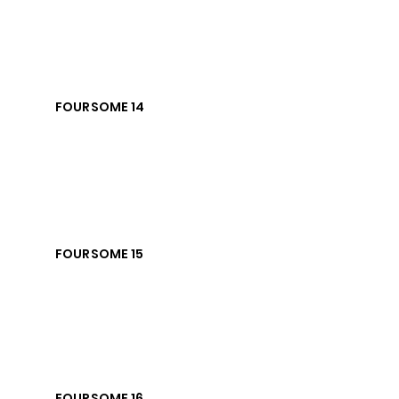
FOURSOME 14
FOURSOME 15
FOURSOME 16